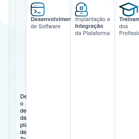
Gestão
Implantação e
Desenvolvimento
Treina
própria
de Software
Integração
dos
da Plataforma
Profissi
de
todos
os
serviços
Desde
o
desenvolvimento
da
plataforma
de
Telessaúde