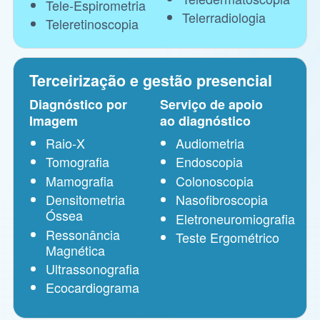
Tele-Espirometria
Telerradiologia
Teleretinoscopia
Terceirização e gestão presencial
Diagnóstico por
Serviço de apoio
Imagem
ao diagnóstico
Raio-X
Audiometria
Tomografia
Endoscopia
Mamografia
Colonoscopia
Densitometria
Nasofibroscopia
Óssea
Eletroneuromiografia
Ressonância
Teste Ergométrico
Magnética
Ultrassonografia
Ecocardiograma