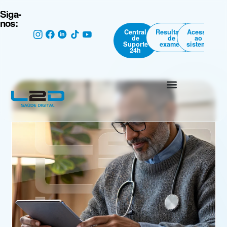
Siga-
nos:
Central
Resultado
Acesso
de
de
ao
Suporte
exames
sistema
24h