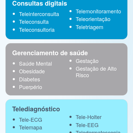
Consultas digitais
Telemonitoramento
Teleinterconsulta
Teleorientação
Teleconsulta
Teletriagem
Teleconsultoria
Gerenciamento de saúde
Gestação
Saúde Mental
Gestação de Alto
Obesidade
Risco
Diabetes
Puerpério
Telediagnóstico
Tele-Holter
Tele-ECG
Tele-EEG
Telemapa
Teledermatoscopia